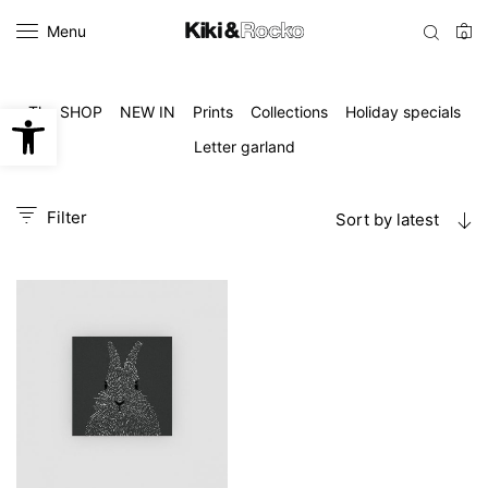
Menu
0
Open toolbar
The SHOP
NEW IN
Prints
Collections
Holiday specials
Letter garland
Filter
Sort by latest