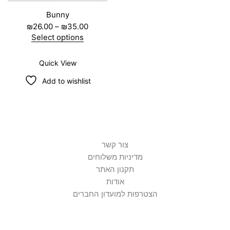
Bunny
P
₪
26.00
–
₪
35.00
r
Select options
i
T
c
h
e
Quick View
i
r
s
Add to wishlist
a
p
n
r
g
o
e
d
:
u
₪
c
2
t
צור קשר
6
h
.
a
מדיניות משלוחים
0
s
תקנון האתר
0
m
אודות
t
u
h
l
הצטרפות למועדון החברים
r
t
o
i
u
p
g