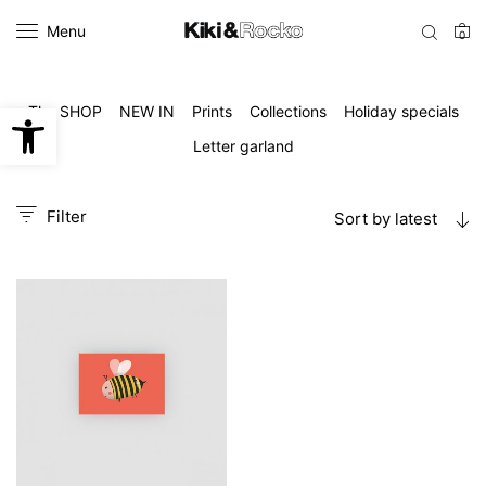
Menu
0
Open toolbar
The SHOP
NEW IN
Prints
Collections
Holiday specials
Letter garland
Filter
Sort by latest