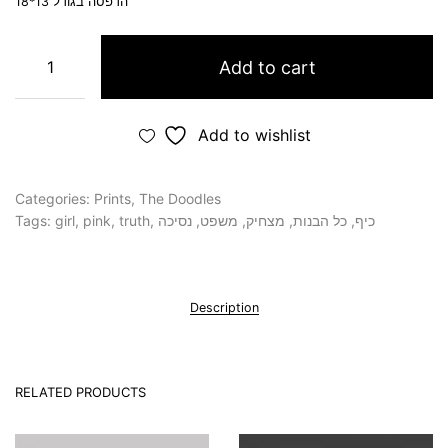
הדפסה בגודל 13*18
Add to cart
Add to wishlist
Categories:
Prints
,
The Doodles
Tags:
girl
,
pink
,
truth
,
נסיכה
,
משפט
,
מצחיק
,
כל הבנות
,
כיף
Description
RELATED PRODUCTS