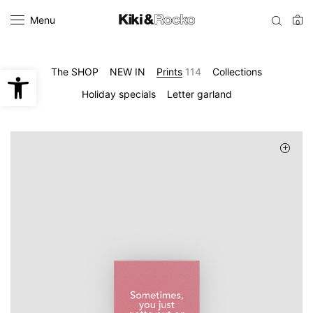
Menu
0
Open toolbar
The SHOP
NEW IN
Prints
114
Collections
Holiday specials
Letter garland